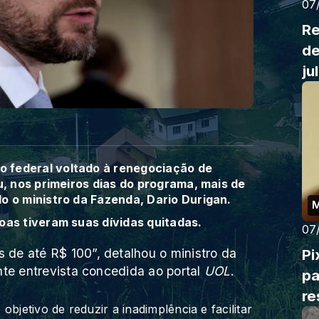
07
Re
de
ju
 federal voltado à renegociação de
ou, nos primeiros dias do programa, mais de
o o ministro da Fazenda, Dario Durigan.
oas tiveram suas dívidas quitadas.
07
de até R$ 100”, detalhou o ministro da
Pi
nte entrevista concedida ao portal
UOL
.
pa
re
bjetivo de reduzir a inadimplência e facilitar