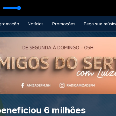
es e Cesinha Lima
gramação
Notícias
Promoções
Peça sua músic
beneficiou 6 milhões