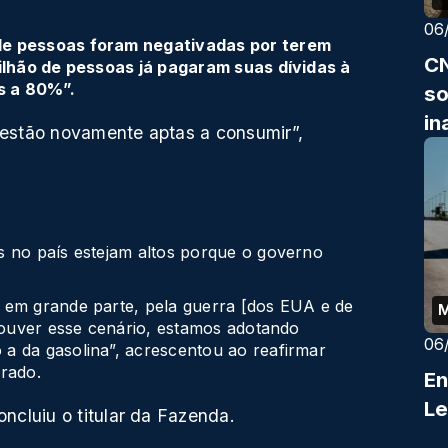
06
de pessoas foram negativadas por terem
CN
milhão de pessoas já pagaram suas dívidas à
s a 80%”.
so
in
estão novamente aptas a consumir”,
s no país estejam altos porque o governo
 em grande parte, pela guerra [dos EUA e de
 houver esse cenário, estamos adotando
06
a da gasolina”, acrescentou ao reafirmar
erado.
En
Le
ncluiu o titular da Fazenda.