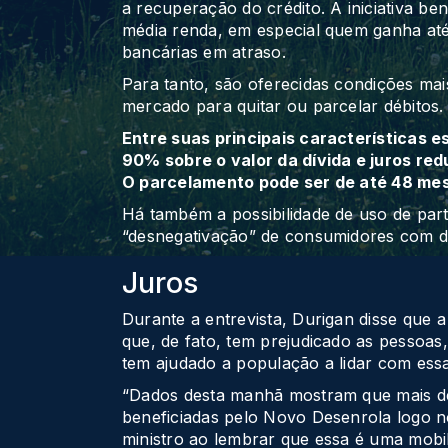
a recuperação do crédito. A iniciativa ben
média renda, em especial quem ganha até 
bancárias em atraso.
Para tanto, são oferecidas condições mai
mercado para quitar ou parcelar débitos.
Entre suas principais características 
90% sobre o valor da dívida e juros red
O parcelamento pode ser de até 48 me
Há também a possibilidade de uso de par
“desnegativação” de consumidores com dí
Juros
Durante a entrevista, Durigan disse que a
que, de fato, tem prejudicado as pessoa
tem ajudado a população a lidar com essa
“Dados desta manhã mostram que mais de 
beneficiadas pelo Novo Desenrola logo no
ministro ao lembrar que essa é uma mobi